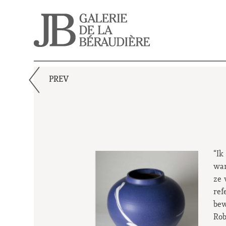
PREV
“Ik
wan
ze 
ref
bew
Rob