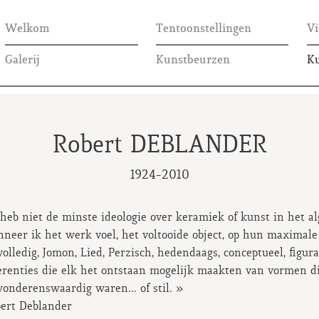
Welkom
Tentoonstellingen
V
Galerij
Kunstbeurzen
Ku
Robert DEBLANDER
1924-2010
 heb niet de minste ideologie over keramiek of kunst in het 
neer ik het werk voel, het voltooide object, op hun maximale i
volledig, Jomon, Lied, Perzisch, hedendaags, conceptueel, figur
erenties die elk het ontstaan mogelijk maakten van vormen d
onderenswaardig waren... of stil. »
ert Deblander