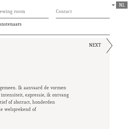
NL
iewing room
Contact
nstenaars
NEXT
algemeen. Ik aanvaard de vormen
ntensiteit, expressie, ik ontvang
atief of abstract, honderden
ie welsprekend of